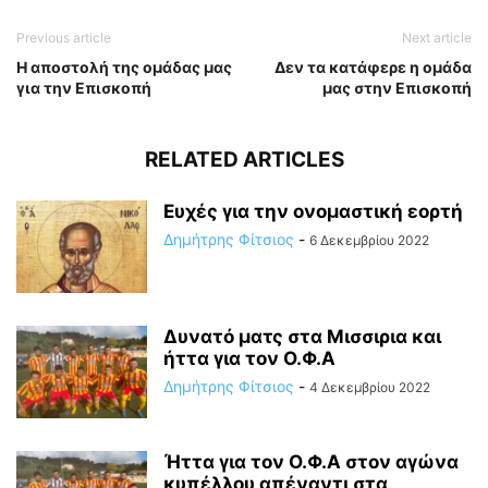
Previous article
Next article
Η αποστολή της ομάδας μας
Δεν τα κατάφερε η ομάδα
για την Επισκοπή
μας στην Επισκοπή
RELATED ARTICLES
Ευχές για την ονομαστική εορτή
Δημήτρης Φίτσιος
-
6 Δεκεμβρίου 2022
Δυνατό ματς στα Μισσιρια και
ήττα για τον Ο.Φ.Α
Δημήτρης Φίτσιος
-
4 Δεκεμβρίου 2022
Ήττα για τον Ο.Φ.Α στον αγώνα
κυπέλλου απέναντι στα