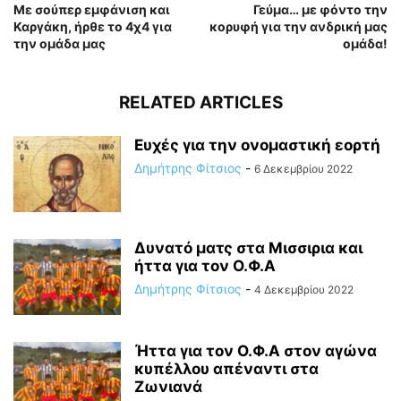
Με σούπερ εμφάνιση και
Γεύμα… με φόντο την
Καργάκη, ήρθε το 4χ4 για
κορυφή για την ανδρική μας
την ομάδα μας
ομάδα!
RELATED ARTICLES
Ευχές για την ονομαστική εορτή
Δημήτρης Φίτσιος
-
6 Δεκεμβρίου 2022
Δυνατό ματς στα Μισσιρια και
ήττα για τον Ο.Φ.Α
Δημήτρης Φίτσιος
-
4 Δεκεμβρίου 2022
Ήττα για τον Ο.Φ.Α στον αγώνα
κυπέλλου απέναντι στα
Ζωνιανά