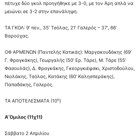
πέτυχε δύο γκολ προηγήθηκε με 3-0, με τον Άρη απλά να
μειώνει σε 3-2 στην επανάληψη.
ΤΑ ΓΚΟΛ: 9’ πεν., 35’ Τσόλας, 21’ Γαλερός – 37’, 66’
Βαρούχας.
ΟΦ ΑΡΜΕΝΩΝ (Παντελής Κατικάς): Μαργακουδάκης (69’
Γ. Φραγκάκης), Γεωργαλής (50’ Ερ. Τάρε), Μ. Τάρε (55’
Φασουλάς), Δ. Φραγκάκης, Γκεοργκιέφσκι, Χριστοδούλου,
Νιολάκης, Τσόλας, Κατάκης (60’ Καλησπεράκης),
Παπαδάκης, Γαλερός.
η
ΤΑ ΑΠΟΤΕΛΕΣΜΑΤΑ (10
)
Α’ Όμιλος (11χ11)
Σάββατο 2 Απριλίου