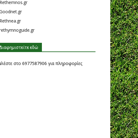
Rethemnos.gr
Goodnet.gr
Rethnea.gr
rethymnoguide.gr
Διαφημιστείτε εδώ
αλέστε στο 6977587906 για πληροφορίες