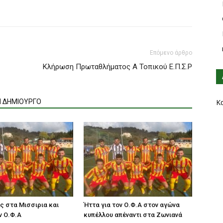
Επόμενο άρθρο
Κλήρωση Πρωταθλήματος Α Τοπικού Ε.Π.Σ.Ρ
Ν ΔΗΜΙΟΥΡΓΟ
Κ
ς στα Μισσιρια και
Ήττα για τον Ο.Φ.Α στον αγώνα
ν Ο.Φ.Α
κυπέλλου απέναντι στα Ζωνιανά