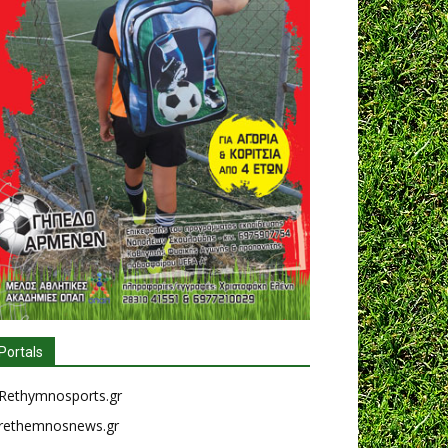
Portals
Rethymnosports.gr
rethemnosnews.gr