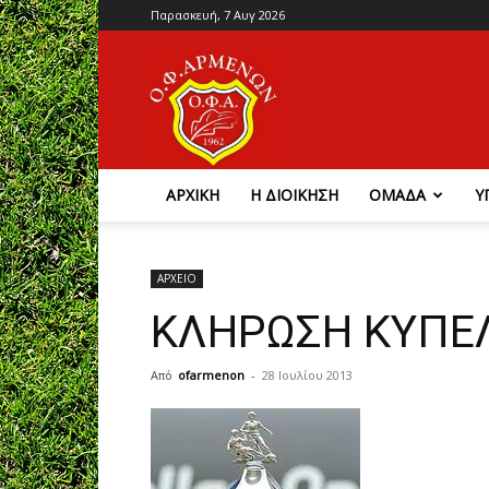
Παρασκευή, 7 Αυγ 2026
Ο.Φ.
Αρμένων
ΑΡΧΙΚΗ
Η ΔΙΟΙΚΗΣΗ
ΟΜΑΔΑ
Υ
ΑΡΧΕΙΟ
ΚΛΗΡΩΣΗ ΚΥΠΕΛ
Από
ofarmenon
-
28 Ιουλίου 2013