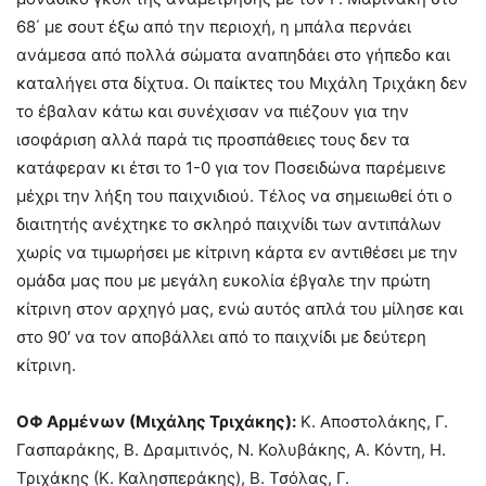
68΄ με σουτ έξω από την περιοχή, η μπάλα περνάει
ανάμεσα από πολλά σώματα αναπηδάει στο γήπεδο και
καταλήγει στα δίχτυα. Οι παίκτες του Μιχάλη Τριχάκη δεν
το έβαλαν κάτω και συνέχισαν να πιέζουν για την
ισοφάριση αλλά παρά τις προσπάθειες τους δεν τα
κατάφεραν κι έτσι το 1-0 για τον Ποσειδώνα παρέμεινε
μέχρι την λήξη του παιχνιδιού. Τέλος να σημειωθεί ότι ο
διαιτητής ανέχτηκε το σκληρό παιχνίδι των αντιπάλων
χωρίς να τιμωρήσει με κίτρινη κάρτα εν αντιθέσει με την
ομάδα μας που με μεγάλη ευκολία έβγαλε την πρώτη
κίτρινη στον αρχηγό μας, ενώ αυτός απλά του μίλησε και
στο 90′ να τον αποβάλλει από το παιχνίδι με δεύτερη
κίτρινη.
ΟΦ Αρμένων (Μιχάλης Τριχάκης):
Κ. Αποστολάκης, Γ.
Γασπαράκης, Β. Δραμιτινός, Ν. Κολυβάκης, Α. Κόντη, Η.
Τριχάκης (Κ. Καλησπεράκης), Β. Τσόλας, Γ.