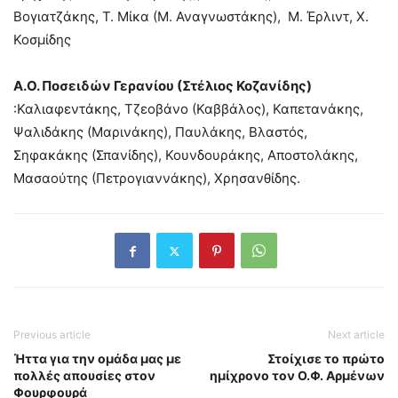
Βογιατζάκης, Τ. Μίκα (Μ. Αναγνωστάκης), Μ. Έρλιντ, Χ.
Κοσμίδης
Α.Ο. Ποσειδών Γερανίου (Στέλιος Κοζανίδης)
:Καλιαφεντάκης, Τζεοβάνο (Καββάλος), Καπετανάκης,
Ψαλιδάκης (Μαρινάκης), Παυλάκης, Βλαστός,
Σηφακάκης (Σπανίδης), Κουνδουράκης, Αποστολάκης,
Μασαούτης (Πετρογιαννάκης), Χρησανθίδης.
Previous article
Next article
Ήττα για την ομάδα μας με
Στοίχισε το πρώτο
πολλές απουσίες στον
ημίχρονο τον Ο.Φ. Αρμένων
Φουρφουρά