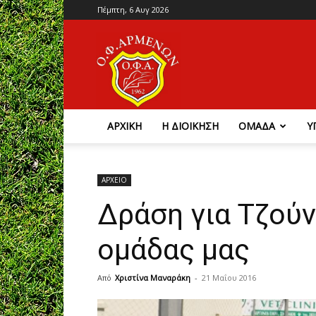
Πέμπτη, 6 Αυγ 2026
Ο.Φ.
Αρμένων
ΑΡΧΙΚΗ
Η ΔΙΟΙΚΗΣΗ
ΟΜΑΔΑ
Υ
ΑΡΧΕΙΟ
Δράση για Τζούν
ομάδας μας
Από
Χριστίνα Μαναράκη
-
21 Μαΐου 2016