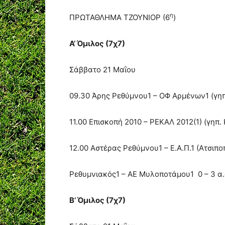
η
ΠΡΩΤΑΘΛΗΜΑ ΤΖΟΥΝΙΟΡ (6
)
Α’ Όμιλος (7χ7)
Σάββατο 21 Μαΐου
09.30 Άρης Ρεθύμνου1 – ΟΦ Αρμένων1 (γη
11.00 Επισκοπή 2010 – ΡΕΚΑΛ 2012(1) (γηπ
12.00 Αστέρας Ρεθύμνου1 – Ε.Α.Π.1 (Ατσιπο
Ρεθυμνιακός1 – ΑΕ Μυλοποτάμου1 0 – 3 α.
Β’ Όμιλος (7χ7)