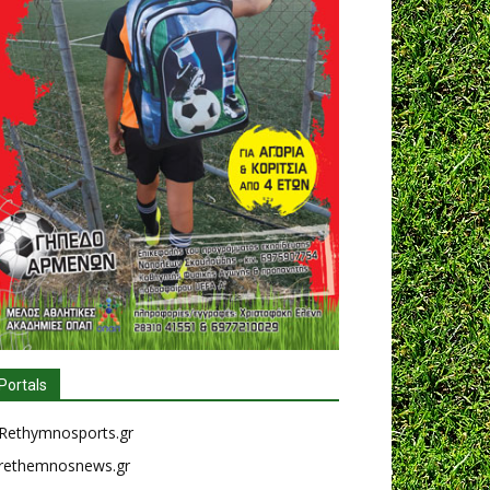
Portals
Rethymnosports.gr
rethemnosnews.gr