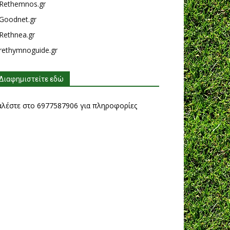
Rethemnos.gr
Goodnet.gr
Rethnea.gr
rethymnoguide.gr
Διαφημιστείτε εδώ
αλέστε στο 6977587906 για πληροφορίες