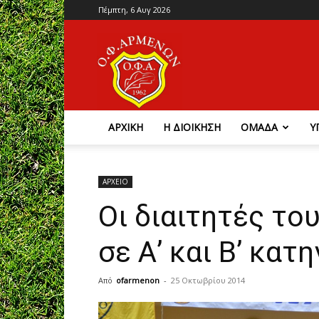
Πέμπτη, 6 Αυγ 2026
Ο.Φ.
Αρμένων
ΑΡΧΙΚΗ
Η ΔΙΟΙΚΗΣΗ
ΟΜΑΔΑ
Υ
ΑΡΧΕΙΟ
Οι διαιτητές το
σε Α’ και Β’ κα
Από
ofarmenon
-
25 Οκτωβρίου 2014