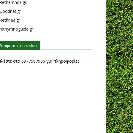
Rethemnos.gr
Goodnet.gr
Rethnea.gr
rethymnoguide.gr
Διαφημιστείτε εδώ
αλέστε στο 6977587906 για πληροφορίες