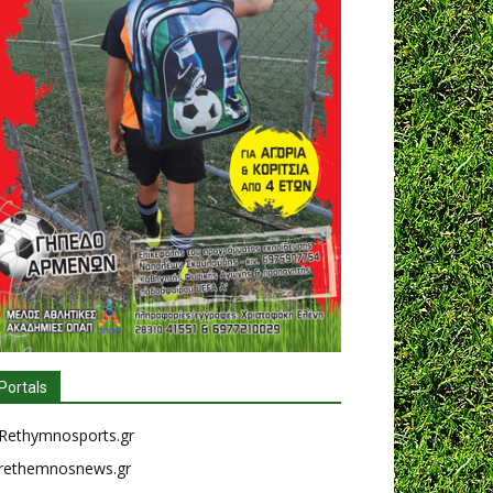
Portals
Rethymnosports.gr
rethemnosnews.gr