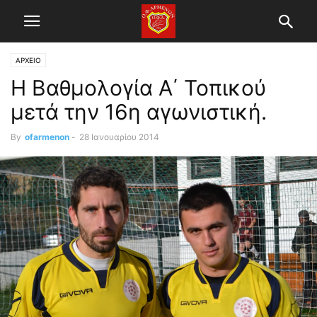
ΑΡΧΕΙΟ
H Βαθμολογία Α΄ Τοπικού
μετά την 16η αγωνιστική.
By
ofarmenon
-
28 Ιανουαρίου 2014