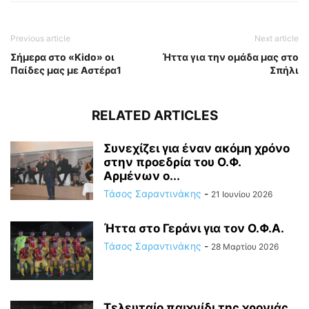
Previous article
Next article
Σήμερα στο «Kido» οι
Ήττα για την ομάδα μας στο
Παίδες μας με Αστέρα1
Σπήλι
RELATED ARTICLES
Συνεχίζει για έναν ακόμη χρόνο
στην προεδρία του Ο.Φ.
Αρμένων ο...
Τάσος Σαραντινάκης
-
21 Ιουνίου 2026
Ήττα στο Γεράνι για τον Ο.Φ.Α.
Τάσος Σαραντινάκης
-
28 Μαρτίου 2026
Τελευταίο παιχνίδι της χρονιάς