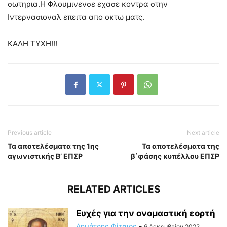
σωτηρια.Η Φλουμινενσε εχασε κοντρα στην
Ιντερνασιοναλ επειτα απο οκτω ματς.
ΚΑΛΗ ΤΥΧΗ!!!
Previous article
Next article
Τα αποτελέσματα της 1ης
Τα αποτελέσματα της
αγωνιστικής Β’ ΕΠΣΡ
β΄φάσης κυπέλλου ΕΠΣΡ
RELATED ARTICLES
Ευχές για την ονομαστική εορτή
Δημήτρης Φίτσιος
-
6 Δεκεμβρίου 2022