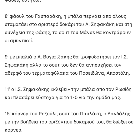
8’ φάουλ του Γασπαράκη, η μπάλα περνάει από όλους
σταματάει στο αριστερό δοκάρι του Α. Σηφακάκη και στη
συνέχεια της φάσης, το σουτ του Μάνσε θα κοντράρουν
οι αμυντικοί.
9’ με μπαλιά ο Α. Βογιατζάκης θα τροφοδοτήσει τον Ι.Σ.
Σηφακάκη αλλά το σουτ του δεν θα ανησυχήσει τον
αδερφό του τερματοφύλακα του Ποσειδώνα, Αποστόλη.
11’ ο Ι.Σ. Σηφακάκης «κλέβει» την μπάλα απο τον Ρωσίδη
και πλασάρει εύστοχα για το 1-0 για την ομάδα μας.
15’ κόρνερ του Ρεζούλι, σουτ του Παυλάκη, ο Δανδάλης
με την βοήθεια του οριζόντιου δοκαριού του, θα διώξει σε
κόρνερ.