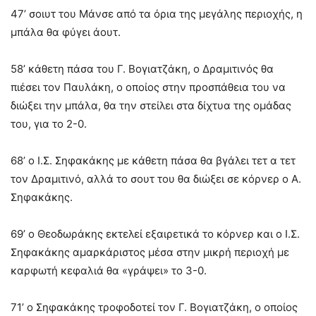
47’ σοιυτ του Μάνσε από τα όρια της μεγάλης περιοχής, η
μπάλα θα φύγει άουτ.
58’ κάθετη πάσα του Γ. Βογιατζάκη, ο Δραμιτινός θα
πιέσει τον Παυλάκη, ο οποίος στην προσπάθεια του να
διώξει την μπάλα, θα την στείλει στα δίχτυα της ομάδας
του, για το 2-0.
68’ ο Ι.Σ. Σηφακάκης με κάθετη πάσα θα βγάλει τετ α τετ
τον Δραμιτινό, αλλά το σουτ του θα διώξει σε κόρνερ ο Α.
Σηφακάκης.
69’ ο Θεοδωράκης εκτελεί εξαιρετικά το κόρνερ και ο Ι.Σ.
Σηφακάκης αμαρκάριστος μέσα στην μικρή περιοχή με
καρφωτή κεφαλιά θα «γράψει» το 3-0.
71’ ο Σηφακάκης τροφοδοτεί τον Γ. Βογιατζάκη, ο οποίος