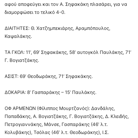
αφού αποφεύγει και τον Α. Σηφακάκη πλασάρει, για να
διαμορφώσει το τελικό 4-0.
ΔΙΑΙΤΗΤΕΣ: Θ. Χατζημπεκιάρης, Αραμπόπουλος,
Καψαλάκης.
ΤΑ ΓΚΟΛ: 11’, 69’ Σηφακάκης, 58’ αυτογκόλ Παυλάκης, 71’
Γ. Βογιατζάκης.
ΑΣΙΣΤ: 69’ Θεοδωράκης, 71’ Σηφακάκης.
ΔΟΚΑΡΙΑ: 8’ Γασπαράκης – 15’ Παυλάκης.
ΟΦ ΑΡΜΕΝΩΝ (Φίλιππος Μουρτζανός): Δανδάλης,
Παπαδάκης, Α. Βογιατζάκης, Γ. Βογιατζάκης, Δ. Κλειδής,
Πετρογιαννάκης, Μάνσε, Γασπαράκης (46’ λ.τ.
Κολυβάκης), Τσόλας (46’ λ.τ. Θεοδωράκης), Ι.Σ.