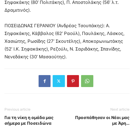
Σηφακάκης (80’ Πολιτάκης), Π. Αποστολάκης (56’ λ.τ.
Δραμιτινός).
ΠΟΣΕΙΔΩΝΑΣ ΓΕΡΑΝΙΟΥ (Ανδρέας Τσουπάκης): Α.
Σηφακάκης, Κάββαλος (62’ Ραούλ), Παυλάκης, Λάσκος,
Χασιώτης, Ρωσίδης (27’ Σκουτέλης), Αποκορωνιωτάκης
(52’ Ι.Κ. Σηφακάκης), Ρεζούλι, Ν. Σαριδάκης, Σπανίδης,
Νενεδάκης (30’ Μασαούτης).
Previous article
Next article
Για τη νίκη η ομάδα μας
Προσπάθησαν οι Νέοι μας
σήμερα με Ποσειδώνα
με Άρη…