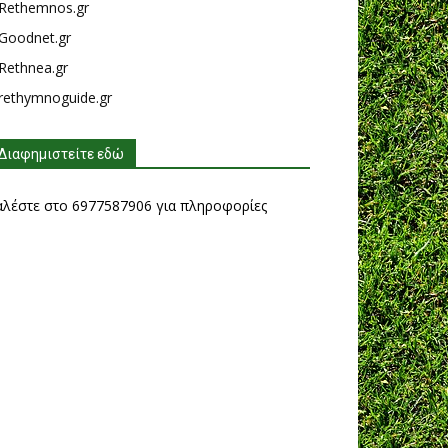
Rethemnos.gr
Goodnet.gr
Rethnea.gr
rethymnoguide.gr
Διαφημιστείτε εδώ
αλέστε στο 6977587906 για πληροφορίες