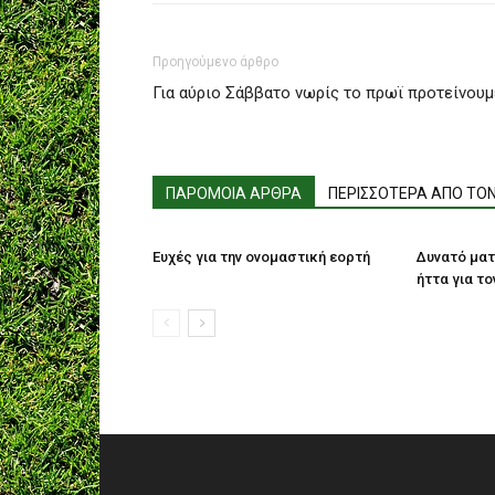
Προηγούμενο άρθρο
Για αύριο Σάββατο νωρίς το πρωϊ προτείνουμ
ΠΑΡΟΜΟΙΑ ΑΡΘΡΑ
ΠΕΡΙΣΣΟΤΕΡΑ ΑΠΟ ΤΟ
Ευχές για την ονομαστική εορτή
Δυνατό ματ
ήττα για το