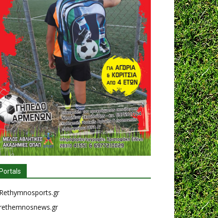
Portals
Rethymnosports.gr
rethemnosnews.gr