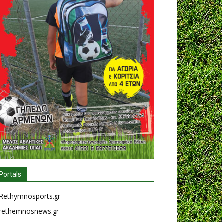
Portals
Rethymnosports.gr
rethemnosnews.gr