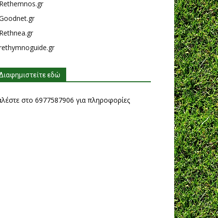
Rethemnos.gr
Goodnet.gr
Rethnea.gr
rethymnoguide.gr
Διαφημιστείτε εδώ
αλέστε στο 6977587906 για πληροφορίες