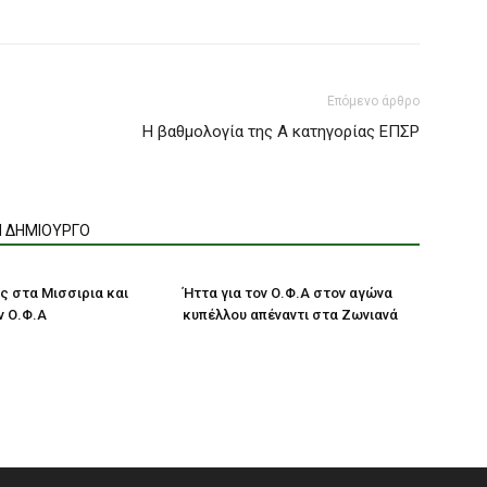
Επόμενο άρθρο
Η βαθμολογία της Α κατηγορίας ΕΠΣΡ
Ν ΔΗΜΙΟΥΡΓΟ
ς στα Μισσιρια και
Ήττα για τον Ο.Φ.Α στον αγώνα
ν Ο.Φ.Α
κυπέλλου απέναντι στα Ζωνιανά