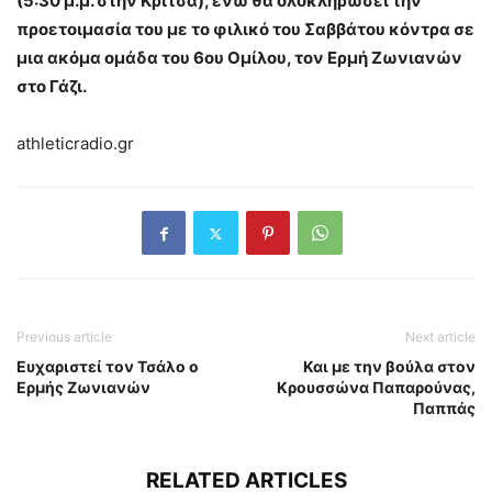
(5:30 μ.μ. στην Κριτσά), ενώ θα ολοκληρώσει την
προετοιμασία του με το φιλικό του Σαββάτου κόντρα σε
μια ακόμα ομάδα του 6ου Ομίλου, τον Ερμή Ζωνιανών
στο Γάζι.
athleticradio.gr
Previous article
Next article
Ευχαριστεί τον Τσάλο ο
Και με την βούλα στον
Ερμής Ζωνιανών
Κρουσσώνα Παπαρούνας,
Παππάς
RELATED ARTICLES