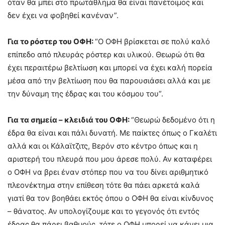
όταν θα μπει στο πρωτάθλημα θα είναι πανέτοιμος και
δεν έχει να φοβηθεί κανέναν”.
Για το ρόστερ του ΟΦΗ:
“Ο ΟΦΗ βρίσκεται σε πολύ καλό
επίπεδο από πλευράς ρόστερ και υλικού. Θεωρώ ότι θα
έχει περαιτέρω βελτίωση και μπορεί να έχει καλή πορεία
μέσα από την βελτίωση που θα παρουσιάσει αλλά και με
την δύναμη της έδρας και του κόσμου του”.
Για τα σημεία – κλειδιά του ΟΦΗ:
“Θεωρώ δεδομένο ότι η
έδρα θα είναι και πάλι δυνατή. Με παίκτες όπως ο Γκαλέτι
αλλά και οι Κάλαϊτζιτς, Βερόν στο κέντρο όπως και η
αριστερή του πλευρά που μου άρεσε πολύ. Αν καταφέρει
ο ΟΦΗ να βρει έναν στόπερ που να του δίνει αριθμητικό
πλεονέκτημα στην επίθεση τότε θα πάει αρκετά καλά
γιατί θα τον βοηθάει εκτός όπου ο ΟΦΗ θα είναι κίνδυνος
– θάνατος. Αν υπολογίζουμε και το γεγονός ότι εντός
έδρας θα πάρει βαθμούς, τότε ο ΟΦΗ μπορεί να κάνει μια