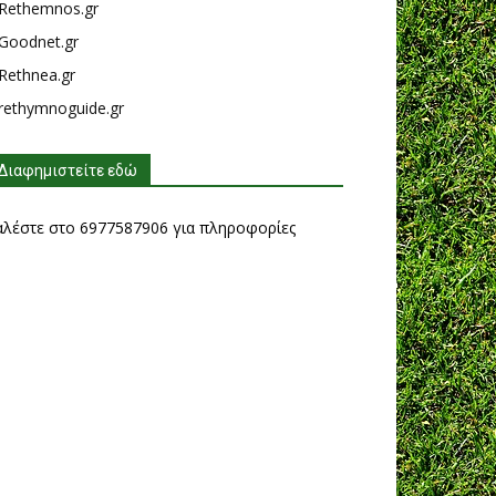
Rethemnos.gr
Goodnet.gr
Rethnea.gr
rethymnoguide.gr
Διαφημιστείτε εδώ
αλέστε στο 6977587906 για πληροφορίες