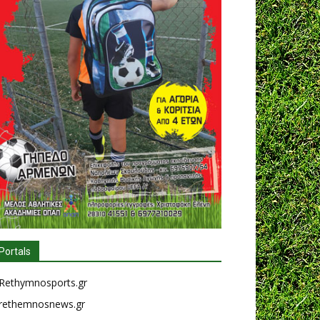
Portals
Rethymnosports.gr
rethemnosnews.gr