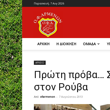
Παρασκευή, 7 Αυγ 2026
Ο.Φ.
Αρμένων
ΑΡΧΙΚΗ
Η ΔΙΟΙΚΗΣΗ
ΟΜΑΔΑ
Υ
ΑΡΧΕΙΟ
Πρώτη πρόβα… Σ
στον Ρούβα
Από
ofarmenon
-
7 Αυγούστου 2013