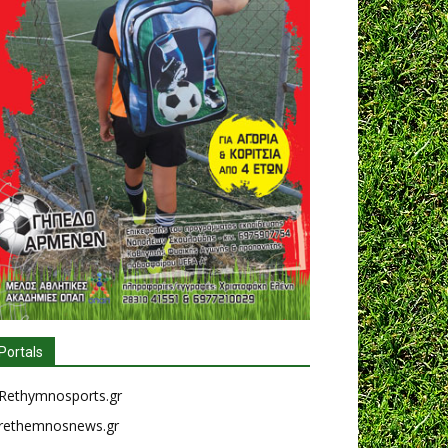
Portals
Rethymnosports.gr
rethemnosnews.gr