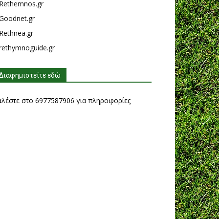
Rethemnos.gr
Goodnet.gr
Rethnea.gr
rethymnoguide.gr
Διαφημιστείτε εδώ
αλέστε στο 6977587906 για πληροφορίες