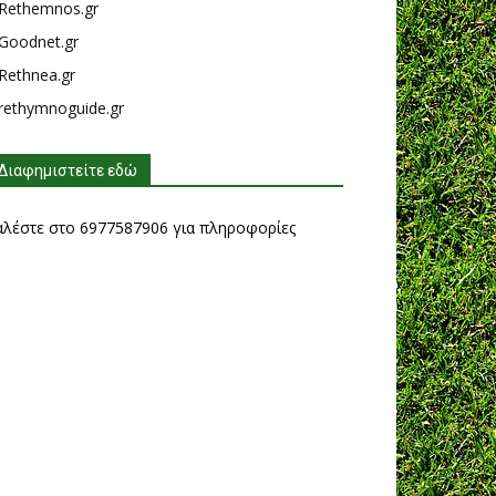
Rethemnos.gr
Goodnet.gr
Rethnea.gr
rethymnoguide.gr
Διαφημιστείτε εδώ
αλέστε στο 6977587906 για πληροφορίες