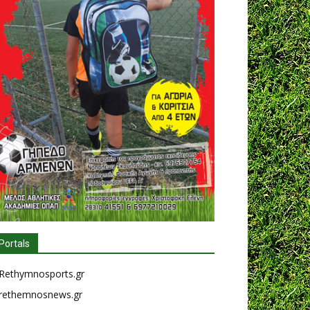
Portals
Rethymnosports.gr
rethemnosnews.gr