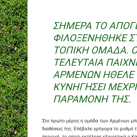
ΣΉΜΕΡΑ ΤΟ ΑΠΌΓΕ
ΦΙΛΟΞΕΝΉΘΗΚΕ Σ
ΤΟΠΙΚΉ ΟΜΆΔΑ. Ό
ΤΕΛΕΥΤΑΊΑ ΠΑΙΧΝ
ΑΡΜΈΝΩΝ ΉΘΕΛΕ 
ΚΥΝΗΓΉΣΕΙ ΜΈΧΡΙ
ΠΑΡΑΜΟΝΉ ΤΗΣ.
Στο πρώτο μέρος η ομάδα των Αρμένων μπή
διαθέσεις της. Επέβαλε γρήγορα το ρυθμό τ
περιοχή, το οποίο εκτέλεσε εξαιρετικά ο 