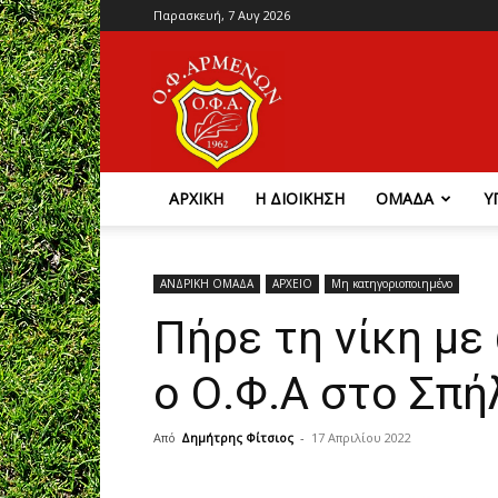
Παρασκευή, 7 Αυγ 2026
Ο.Φ.
Αρμένων
ΑΡΧΙΚΗ
Η ΔΙΟΙΚΗΣΗ
ΟΜΑΔΑ
Υ
ΑΝΔΡΙΚΗ ΟΜΑΔΑ
ΑΡΧΕΙΟ
Μη κατηγοριοποιημένο
Πήρε τη νίκη μ
ο Ο.Φ.Α στο Σπή
Από
Δημήτρης Φίτσιος
-
17 Απριλίου 2022