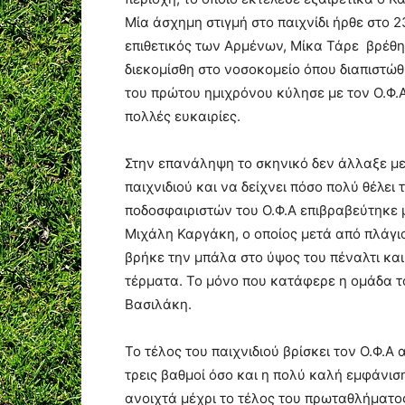
Μία άσχημη στιγμή στο παιχνίδι ήρθε στο 
επιθετικός των Αρμένων, Μίκα Τάρε βρέθη
διεκομίσθη στο νοσοκομείο όπου διαπιστώθη
του πρώτου ημιχρόνου κύλησε με τον Ο.Φ.Α
πολλές ευκαιρίες.
Στην επανάληψη το σκηνικό δεν άλλαξε με 
παιχνιδιού και να δείχνει πόσο πολύ θέλει 
ποδοσφαιριστών του Ο.Φ.Α επιβραβεύτηκε μ
Μιχάλη Καργάκη, ο οποίος μετά από πλάγι
βρήκε την μπάλα στο ύψος του πέναλτι και
τέρματα. Το μόνο που κατάφερε η ομάδα του
Βασιλάκη.
Το τέλος του παιχνιδιού βρίσκει τον Ο.Φ.Α
τρεις βαθμοί όσο και η πολύ καλή εμφάνισ
ανοιχτά μέχρι το τέλος του πρωταθλήματο