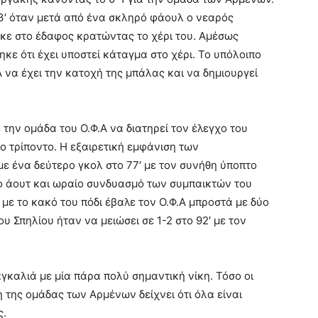
23′ όταν μετά από ένα σκληρό φάουλ ο νεαρός
κε στο έδαφος κρατώντας το χέρι του. Αμέσως
κε ότι έχει υποστεί κάταγμα στο χέρι. Το υπόλοιπο
 να έχει την κατοχή της μπάλας και να δημιουργεί
την ομάδα του Ο.Φ.Α να διατηρεί τον έλεγχο του
το τρίποντο. Η εξαιρετική εμφάνιση των
ε ένα δεύτερο γκολ στο 77′ με τον συνήθη ύποπτο
ο άουτ και ωραίο συνδυασμό των συμπαικτών του
 με το κακό του πόδι έβαλε τον Ο.Φ.Α μπροστά με δύο
 Σπηλίου ήταν να μειώσει σε 1-2 στο 92′ με τον
 αγκαλιά με μία πάρα πολύ σημαντική νίκη. Τόσο οι
η της ομάδας των Αρμένων δείχνει ότι όλα είναι
ς.