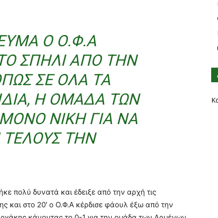
ΥΜΑ Ο Ο.Φ.Α
ΤΟ ΣΠΉΛΙ ΑΠΌ ΤΗΝ
ΠΩΣ ΣΕ ΌΛΑ ΤΑ
ΊΔΙΑ, Η ΟΜΆΔΑ ΤΩΝ
Κ
ΜΌΝΟ ΝΊΚΗ ΓΙΑ ΝΑ
 ΤΈΛΟΥΣ ΤΗΝ
κε πολύ δυνατά και έδειξε από την αρχή τις
ης και στο 20′ ο Ο.Φ.Α κέρδισε φάουλ έξω από την
Καργάκης κάνοντας το 0-1 για την ομάδα των Αρμένων.