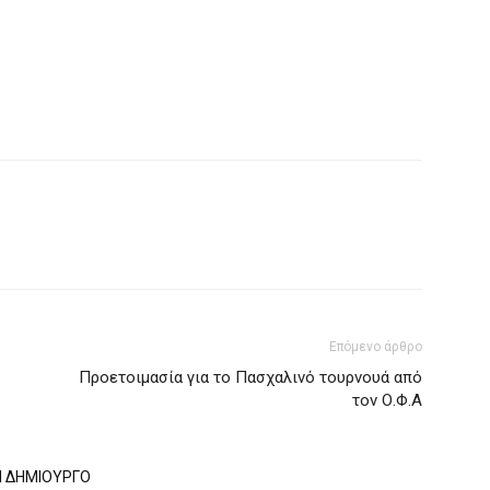
Επόμενο άρθρο
Προετοιμασία για το Πασχαλινό τουρνουά από
τον Ο.Φ.Α
Ν ΔΗΜΙΟΥΡΓΟ