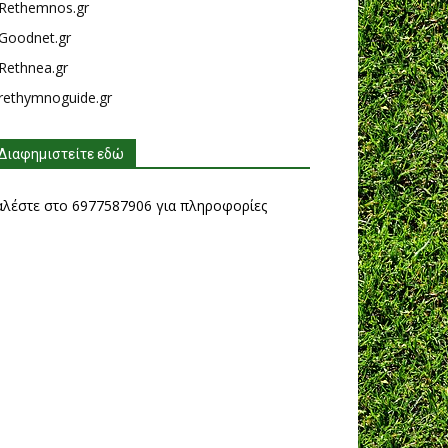
Rethemnos.gr
Goodnet.gr
Rethnea.gr
rethymnoguide.gr
Διαφημιστείτε εδώ
αλέστε στο 6977587906 για πληροφορίες