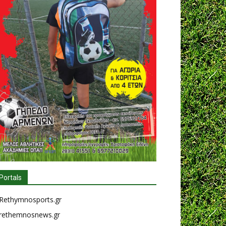
Portals
Rethymnosports.gr
rethemnosnews.gr