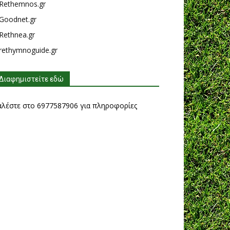
Rethemnos.gr
Goodnet.gr
Rethnea.gr
rethymnoguide.gr
Διαφημιστείτε εδώ
αλέστε στο 6977587906 για πληροφορίες