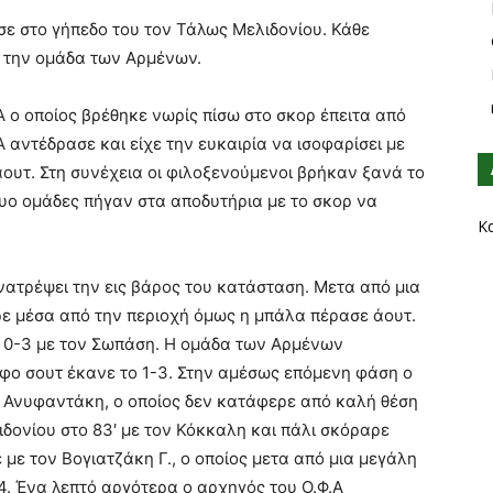
σε στο γήπεδο του τον Τάλως Μελιδονίου. Κάθε
ια την ομάδα των Αρμένων.
.Α ο οποίος βρέθηκε νωρίς πίσω στο σκορ έπειτα από
 αντέδρασε και είχε την ευκαιρία να ισοφαρίσει με
ουτ. Στη συνέχεια οι φιλοξενούμενοι βρήκαν ξανά το
δυο ομάδες πήγαν στα αποδυτήρια με το σκορ να
Κ
ατρέψει την εις βάρος του κατάσταση. Μετα από μια
 μέσα από την περιοχή όμως η μπάλα πέρασε άουτ.
ο 0-3 με τον Σωπάση. Η ομάδα των Αρμένων
ρφο σουτ έκανε το 1-3. Στην αμέσως επόμενη φάση ο
 Ανυφαντάκη, ο οποίος δεν κατάφερε από καλή θέση
ιδονίου στο 83′ με τον Κόκκαλη και πάλι σκόραρε
 με τον Βογιατζάκη Γ., ο οποίος μετα από μια μεγάλη
4. Ένα λεπτό αργότερα ο αρχηγός του Ο.Φ.Α