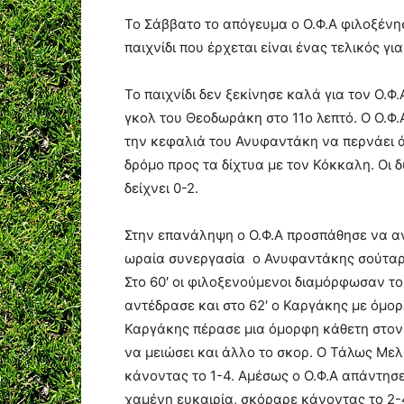
Το Σάββατο το απόγευμα ο Ο.Φ.Α φιλοξένη
παιχνίδι που έρχεται είναι ένας τελικός γ
Το παιχνίδι δεν ξεκίνησε καλά για τον Ο.Φ
γκολ του Θεοδωράκη στο 11ο λεπτό. Ο Ο.Φ.Α
την κεφαλιά του Ανυφαντάκη να περνάει ά
δρόμο προς τα δίχτυα με τον Κόκκαλη. Οι 
δείχνει 0-2.
Στην επανάληψη ο Ο.Φ.Α προσπάθησε να αν
ωραία συνεργασία ο Ανυφαντάκης σούταρε
Στο 60′ οι φιλοξενούμενοι διαμόρφωσαν τ
αντέδρασε και στο 62′ ο Καργάκης με όμο
Καργάκης πέρασε μια όμορφη κάθετη στον
να μειώσει και άλλο το σκορ. Ο Τάλως Μελ
κάνοντας το 1-4. Αμέσως ο Ο.Φ.Α απάντησε
χαμένη ευκαιρία, σκόραρε κάνοντας το 2-