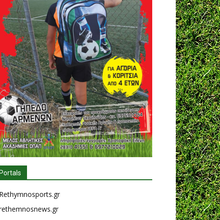
Portals
Rethymnosports.gr
rethemnosnews.gr