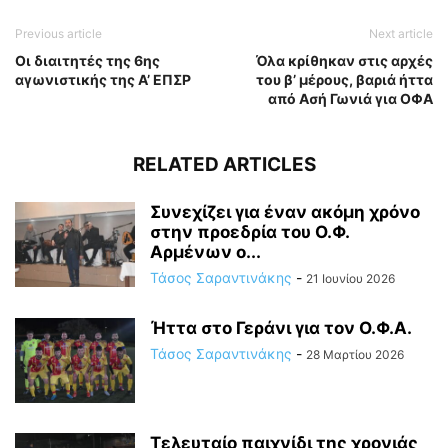
Previous article
Next article
Οι διαιτητές της 6ης
Όλα κρίθηκαν στις αρχές
αγωνιστικής της Α’ ΕΠΣΡ
του β’ μέρους, βαριά ήττα
από Ασή Γωνιά για ΟΦΑ
RELATED ARTICLES
Συνεχίζει για έναν ακόμη χρόνο
στην προεδρία του Ο.Φ.
Αρμένων ο...
Τάσος Σαραντινάκης
-
21 Ιουνίου 2026
Ήττα στο Γεράνι για τον Ο.Φ.Α.
Τάσος Σαραντινάκης
-
28 Μαρτίου 2026
Τελευταίο παιχνίδι της χρονιάς