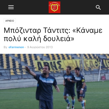
ΑΡΧΕΙΟ
Μπόζινταρ Τάντιτς: «Κάναμε
πολύ καλή δουλειά»
By
ofarmenon
-
9 Αυγούστου 2013