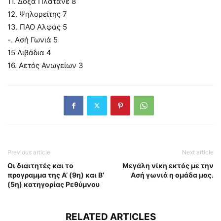
11. Δόξα Πλατανέ 8
12. Ψηλορείτης 7
13. ΠΑΟ Αλφάς 5
-. Ασή Γωνιά 5
15 Λιβάδια 4
16. Αετός Ανωγείων 3
Previous article
Next article
Οι διαιτητές και το
Μεγάλη νίκη εκτός με την
προγραμμα της Α’ (9η) και Β’
Ασή γωνιά η ομάδα μας.
(5η) κατηγορίας Ρεθύμνου
RELATED ARTICLES