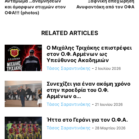
Αντάμωμα …αναμνήσεων
Ξαφνική αποχώρηση
και όμορφων στιγμών στον
Ανυφαντάκη από τον ΟΦΑ
ΟΦΑ!!! (photos)
RELATED ARTICLES
Ο Μιχάλης Τριχάκης επιστρέφει
στον Ο.Φ. Αρμένων ως
Υπεύθυνος Ακαδημιών
Τάσος Σαραντινάκης
-
2 Ιουλίου 2026
Συνεχίζει για έναν ακόμη χρόνο
στην προεδρία του Ο.Φ.
Αρμένων ο...
Τάσος Σαραντινάκης
-
21 Ιουνίου 2026
Ήττα στο Γεράνι για τον Ο.Φ.Α.
Τάσος Σαραντινάκης
-
28 Μαρτίου 2026