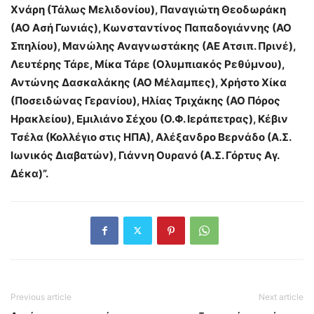
Χνάρη (Τάλως Μελιδονίου), Παναγιώτη Θεοδωράκη
(ΑΟ Ασή Γωνιάς), Κωνσταντίνος Παπαδογιάννης (ΑΟ
Σπηλίου), Μανώλης Αναγνωστάκης (ΑΕ Ατσιπ. Πρινέ),
Λευτέρης Τάρε, Μίκα Τάρε (Ολυμπιακός Ρεθύμνου),
Αντώνης Δασκαλάκης (ΑΟ Μέλαμπες), Χρήστο Χίκα
(Ποσειδώνας Γερανίου), Ηλίας Τριχάκης (ΑΟ Πόρος
Ηρακλείου), Εμιλιάνο Σέχου (Ο.Φ. Ιεράπετρας), Κέβιν
Τσέλα (Κολλέγιο στις ΗΠΑ), Αλέξανδρο Βερνάδο (Α.Σ.
Ιωνικός Διαβατών), Γιάννη Ουρανό (Α.Σ. Γόρτυς Αγ.
Δέκα)”.
Previous article
Next article