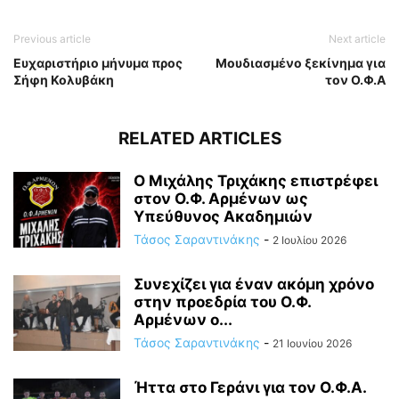
Previous article
Next article
Ευχαριστήριο μήνυμα προς
Μουδιασμένο ξεκίνημα για
Σήφη Κολυβάκη
τον Ο.Φ.Α
RELATED ARTICLES
Ο Μιχάλης Τριχάκης επιστρέφει
στον Ο.Φ. Αρμένων ως
Υπεύθυνος Ακαδημιών
Τάσος Σαραντινάκης
-
2 Ιουλίου 2026
Συνεχίζει για έναν ακόμη χρόνο
στην προεδρία του Ο.Φ.
Αρμένων ο...
Τάσος Σαραντινάκης
-
21 Ιουνίου 2026
Ήττα στο Γεράνι για τον Ο.Φ.Α.