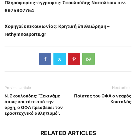
Πληροφορίες-εγγραφές: Σκουλούδης Ναπολέων κιν.
6975907754
Χορηγοί επικοινωνίας: Κρητική Eπιθεώρηση –
rethymnosports.gr
Previous article
Next article
Ν. Σκουλούδης: “Ξεκινάμε
Παίκτης του ΟΦΑ ο νεαρός
όπως και τότε από την
Κουταλάς
αρχή, ο ΟΦΑ πρεσβεύει τον
ερασιτεχνικό αθλητισμό”.
RELATED ARTICLES