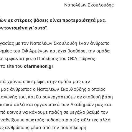
Ναπολέων Σκουλούδης
ών σε στέρεες βάσεις είναι προτεραιότητά μας.
τονισμένα γι’ αυτό”.
ργασίας με τον Ναπολέων Σκουλούδη έναν άνθρωπο
αδημίες του ΟΦ Αρμένων και έχει βοηθήσει την ομάδα
κε εμφανίστηκε ο Πρόεδρος του ΟΦΑ Γιώργος
το site του
ofarmenon.gr
.
πτά χρόνια επιστρέφει στην ομάδα μας σαν
 μας άνθρωπος ο Ναπολέων Σκουλούδης ο οποίος
αταγωγής του, και θα συνεργαστούμε σε σταθερή βάση
νιστικά αλλά και οργανωτικά των Ακαδημιών μας και
πό κοινού να κάνουμε πράξη σε μεγάλο βαθμό τον
 αναδείξουμε σωστούς ποδοσφαιριστές-αθλητές αλλά
υς ανθρώπους μέσα από την πολύπλευρη