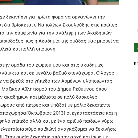
είχε ξεκινήσει για πρώτη φορά να οργανώνει την
ι ότι βρίσκεται ο Ναπολέων Σκουλούδης στις πρώτες
τά την συμφωνία για την ανάληψη των Ακαδημιών
αισιόδοξος πως η Ακαδημία της ομάδας μας μπορεί να
υλειά και πολλή υπομονή.
Κ
την ομάδα του χωριού μου και στις ακαδημίες
 ανάμικτα και σε μεγάλο βαθμό στενάχωρα. Ο λόγος
υχε να βρεθώ στο γήπεδο των Αρμένων υλοποιώντας
 Μαζικού Αθλητισμού του Δήμου Ρεθύμνου όπου
ων ακαδημιών και μάλιστα σε πολύ δύσκολες
σωρούς από πέτρες και μπάζα) με μόλις δεκαπέντε
ου αποχώρησα(Οκτώβριος 2013) οι εγκαταστάσεις και η
ψηλό επίπεδο αλλά και με ένα αριθμό παιδιών γύρω
τελευταίο(αριθμό παιδιών) αναγκάζομαι να ξεκινήσω
!!! Στην ουσία ξεκινάμε από την αρχή και ίσως με