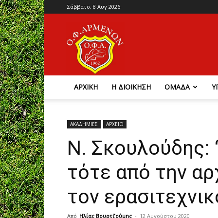
Σάββατο, 8 Αυγ 2026
Ο.Φ.
Αρμένων
ΑΡΧΙΚΗ
Η ΔΙΟΙΚΗΣΗ
ΟΜΑΔΑ
Υ
ΑΚΑΔΗΜΙΕΣ
ΑΡΧΕΙΟ
Ν. Σκουλούδης: 
τότε από την αρ
τον ερασιτεχνικ
Από
Ηλίας Βουρτζούμης
-
12 Αυγούστου 2020