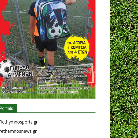
Portals
Rethymnosports.gr
rethemnosnews.gr