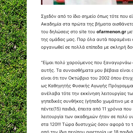
Σχεδόν από το ίδιο σημείο όπως τότε που 
Ακαδημία στα πρώτα της βήματα αισθάνετα
του δηλώσεις στο site του
ofarmenon.gr
με
της ομάδας μας. Παρ όλα αυτά παραμένει 
οργανωθεί σε πολλά επίπεδα με σκληρή δο
“Είμαι πολύ χαρούμενος που ξαναγυρνάω σ
αυτής. Τα συναισθήματα μου βέβαια είναι
είναι ότι τον Οκτώβριο του 2002 όπου έτ
ως Καθηγητής Φυσικής Αγωγής Πρόγραμμα
ανέλαβα τότε την εκκίνηση λειτουργίας τ
γηπεδικές συνθήκες (γήπεδο χωμάτινο με 
πέντε(15) παιδιά, έπειτα από 11 χρόνια π
λειτουργία των ακαδημιών ήταν σε πολύ υ
στα 120!!! Τώρα δυστυχώς όσον αφορά το 
από την ίδια περίπου αφετηρία με 18 παιδιά