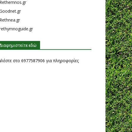
Rethemnos.gr
Goodnet.gr
Rethnea.gr
rethymnoguide.gr
Διαφημιστείτε εδώ
αλέστε στο 6977587906 για πληροφορίες