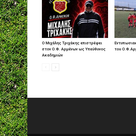
Ο Μιχάλης Τριχάκης επιστρέφει
Εντυπωσιακ
στον Ο.Φ. Αρμένων ως Υπεύθυνος
του Ο.Φ.Α
Ακαδημιών