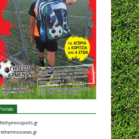
Portals
Rethymnosports.gr
rethemnosnews.gr