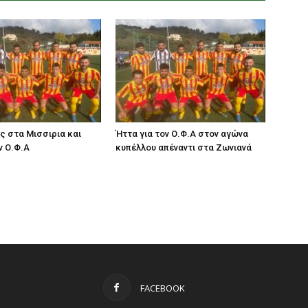
ς στα Μισσιρια και
Ήττα για τον Ο.Φ.Α στον αγώνα
ν Ο.Φ.Α
κυπέλλου απέναντι στα Ζωνιανά
FACEBOOK