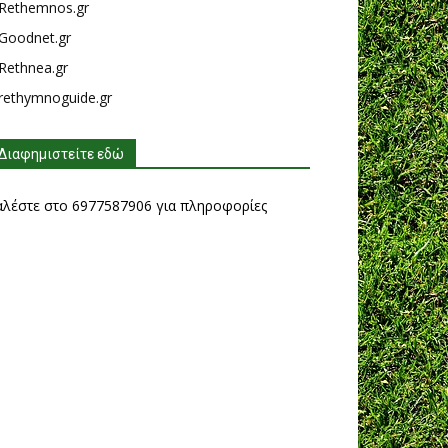
Rethemnos.gr
Goodnet.gr
Rethnea.gr
rethymnoguide.gr
Διαφημιστείτε εδώ
αλέστε στο 6977587906 για πληροφορίες