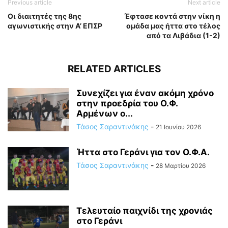
Previous article
Next article
Οι διαιτητές της 8ης
Έφτασε κοντά στην νίκη η
αγωνιστικής στην Α’ ΕΠΣΡ
ομάδα μας ήττα στο τέλος
από τα Λιβάδια (1-2)
RELATED ARTICLES
Συνεχίζει για έναν ακόμη χρόνο
στην προεδρία του Ο.Φ.
Αρμένων ο...
Τάσος Σαραντινάκης
-
21 Ιουνίου 2026
Ήττα στο Γεράνι για τον Ο.Φ.Α.
Τάσος Σαραντινάκης
-
28 Μαρτίου 2026
Τελευταίο παιχνίδι της χρονιάς
στο Γεράνι