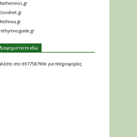
Rethemnos.gr
Goodnet.gr
Rethnea.gr
rethymnoguide.gr
Διαφημιστείτε εδώ
αλέστε στο 6977587906 για πληροφορίες