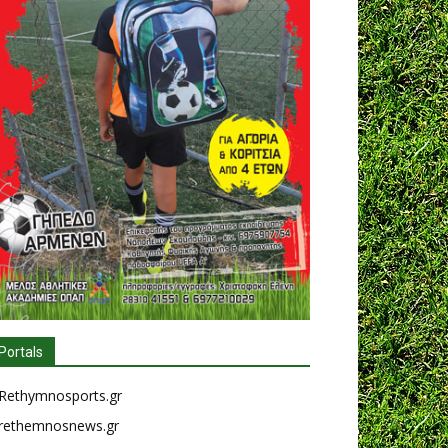
Portals
Rethymnosports.gr
rethemnosnews.gr