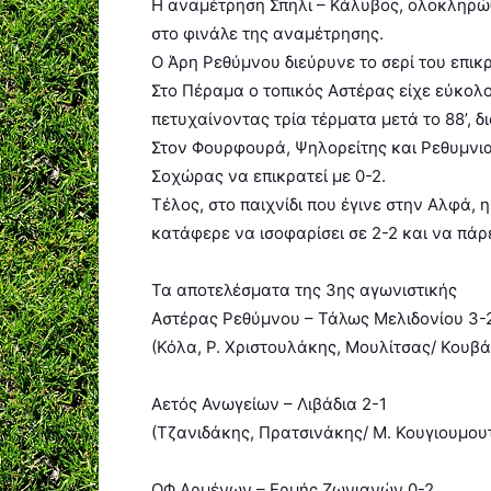
Η αναμέτρηση Σπηλι – Κάλυβος, ολοκληρώθ
στο φινάλε της αναμέτρησης.
Ο Άρη Ρεθύμνου διεύρυνε το σερί του επι
Στο Πέραμα ο τοπικός Αστέρας είχε εύκολ
πετυχαίνοντας τρία τέρματα μετά το 88’, 
Στον Φουρφουρά, Ψηλορείτης και Ρεθυμνια
Σοχώρας να επικρατεί με 0-2.
Τέλος, στο παιχνίδι που έγινε στην Αλφά,
κατάφερε να ισοφαρίσει σε 2-2 και να πάρε
Τα αποτελέσματα της 3ης αγωνιστικής
Αστέρας Ρεθύμνου – Τάλως Μελιδονίου 3-
(Κόλα, Ρ. Χριστουλάκης, Μουλίτσας/ Κουβά
Αετός Ανωγείων – Λιβάδια 2-1
(Τζανιδάκης, Πρατσινάκης/ Μ. Κουγιουμου
ΟΦ Αρμένων – Ερμής Ζωνιανών 0-2