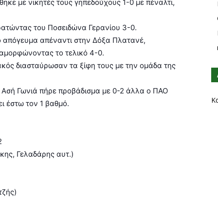
ηκε με νικητές τους γηπεδούχους 1-0 με πέναλτι,
κρατώντας του Ποσειδώνα Γερανίου 3-0.
ο απόγευμα απέναντι στην Δόξα Πλατανέ,
διαμορφώνοντας το τελικό 4-0.
κός διασταύρωσαν τα ξίφη τους με την ομάδα της
 η Ασή Γωνιά πήρε προβάδισμα με 0-2 άλλα ο ΠΑΟ
Κ
ι έστω τον 1 βαθμό.
2
κης, Γελαδάρης αυτ.)
τζής)