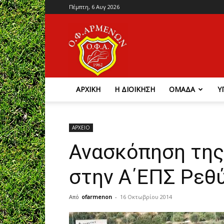
Πέμπτη, 6 Αυγ 2026
Ο.Φ.
Αρμένων
ΑΡΧΙΚΗ
Η ΔΙΟΙΚΗΣΗ
ΟΜΑΔΑ
Υ
ΑΡΧΕΙΟ
Ανασκόπηση της
στην Α΄ΕΠΣ Ρεθ
Από
ofarmenon
-
16 Οκτωβρίου 2014