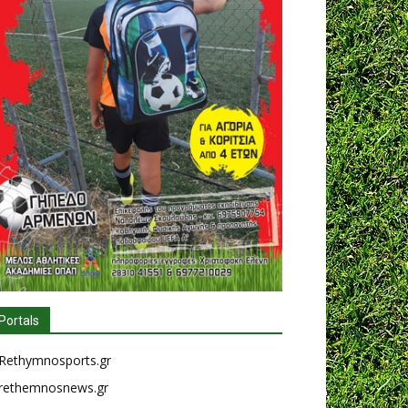
Portals
Rethymnosports.gr
rethemnosnews.gr