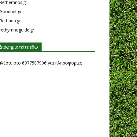
Rethemnos.gr
Goodnet.gr
Rethnea.gr
rethymnoguide.gr
Διαφημιστείτε εδώ
αλέστε στο 6977587906 για πληροφορίες