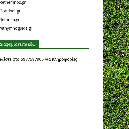
Rethemnos.gr
Goodnet.gr
Rethnea.gr
rethymnoguide.gr
Διαφημιστείτε εδώ
αλέστε στο 6977587906 για πληροφορίες