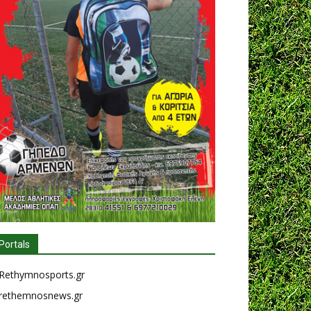
Portals
Rethymnosports.gr
rethemnosnews.gr