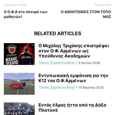
Previous article
Next article
Ο Ο.Φ.Α στο πλευρό των
Ο ΑΘΛΗΤΙΣΜΟΣ ΣΤΟΝ ΤΟΠΟ
μαθητών!
ΜΑΣ
RELATED ARTICLES
Ο Μιχάλης Τριχάκης επιστρέφει
στον Ο.Φ. Αρμένων ως
Υπεύθυνος Ακαδημιών
Τάσος Σαραντινάκης
-
2 Ιουλίου 2026
Εντυπωσιακή εμφάνιση για την
Κ12 του Ο.Φ.Αρμένων
Τάσος Σαραντινάκης
-
15 Μαρτίου 2026
Εντός έδρας ήττα από τη Δόξα
Πλατανέ