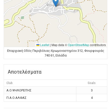
Leaflet
|
Map data ©
OpenStreetMap
contributors
Επαρχιακή Οδός Περιβόλιας-Χρωμοναστηρίου 312, Φουρφουράς
740 61, Ελλάδα
Αποτελέσματα
Club
Goals
Α.Ο.ΨΗΛΟΡΕΙΤΗΣ
3
Π.Α.Ο.ΑΛΦΑΣ
4