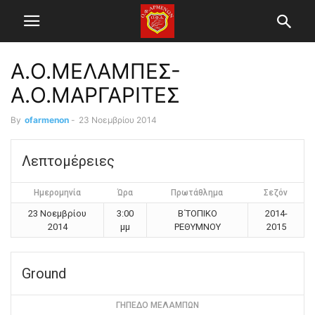
Α.Ο.ΜΕΛΑΜΠΕΣ-
Α.Ο.ΜΑΡΓΑΡΙΤΕΣ
By
ofarmenon
-
23 Νοεμβρίου 2014
Λεπτομέρειες
Ημερομηνία
Ώρα
Πρωτάθλημα
Σεζόν
23 Νοεμβρίου
3:00
Β΄ΤΟΠΙΚΟ
2014-
2014
μμ
ΡΕΘΥΜΝΟΥ
2015
Ground
ΓΗΠΕΔΟ ΜΕΛΑΜΠΩΝ