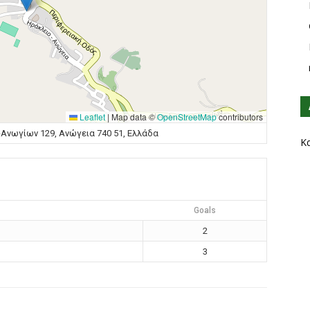
Leaflet
|
Map data ©
OpenStreetMap
contributors
Ανωγίων 129, Ανώγεια 740 51, Ελλάδα
Κ
Goals
2
3