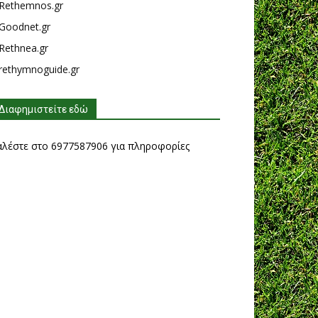
Rethemnos.gr
Goodnet.gr
Rethnea.gr
rethymnoguide.gr
Διαφημιστείτε εδώ
αλέστε στο 6977587906 για πληροφορίες