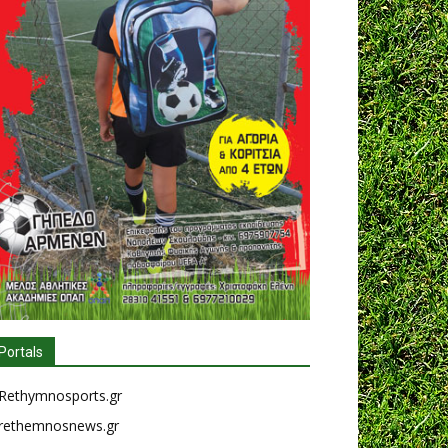
Portals
Rethymnosports.gr
rethemnosnews.gr