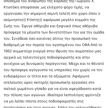
αποδημία του ανθρώπου της καρδιάς της Γιώργιου Χ.
Κτιστάκη αποφάσισε ,ως ελάχιστο φόρο τιμής, να
οργανώσει την σημερινή σεμνή τελετή στο χώρο όπου ο
αείμνηστος(( Κτίστης)) αφιέρωσε μεγάλο κομμάτι της
ζωής του. Έφυγε αθόρυβα και ξαφνικά όπως αθόρυβα
πρόσφερε τα μέγιστα των δυνατοτήτων του για την ομάδα
του. Συνέδεσε όσο κανένας άλλος την προσωπική του
διαδρομή με την πορεία του αγαπημένου του ΟΦΑ.Από το
1962 συμμετείχε ενεργά στην ίδρυση του σωματείου μας
αρχικά ως ταλαντούχος ποδοσφαιριστής και στην
συνέχεια ως δυναμικός παράγοντας. Μέχρι και το θάνατό
του πρόσφερε αγόγγυστα τις υπηρεσίες του χωρίς να τον
ενδιαφέρουν οι τίτλοι και τα αξιώματα. Αφιέρωνε
ατελείωτες ώρες σκληρής προσωπικής εργασίας στο
παλαιό χωμάτινο γήπεδο για να είναι αψεγάδιαστο κατά
την τέλεση των αγώνων .Ιδιαίτερα λεπτολόγος φρόντιζε
να μη λείπει τίποτα στους ποδοσφαιριστές στις
προπονήσεις και τους αγώνες. Δίπλα του γαλουχήθηκαν