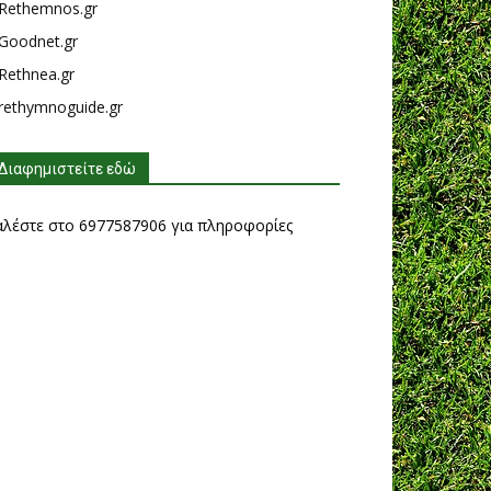
Rethemnos.gr
Goodnet.gr
Rethnea.gr
rethymnoguide.gr
Διαφημιστείτε εδώ
αλέστε στο 6977587906 για πληροφορίες