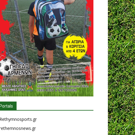
Portals
Rethymnosports.gr
rethemnosnews.gr