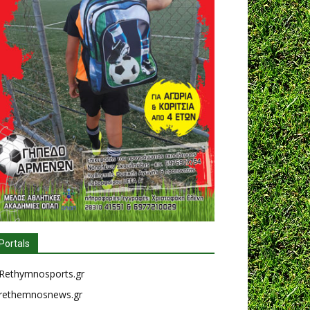
Portals
Rethymnosports.gr
rethemnosnews.gr