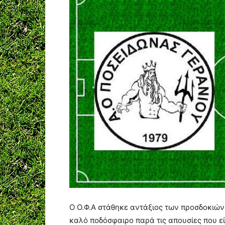
Ο Ο.Φ.Α στάθηκε αντάξιος των προσδοκιών
καλό ποδόσφαιρο παρά τις απουσίες που εί