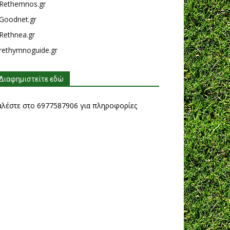
Rethemnos.gr
Goodnet.gr
Rethnea.gr
rethymnoguide.gr
Διαφημιστείτε εδώ
αλέστε στο 6977587906 για πληροφορίες