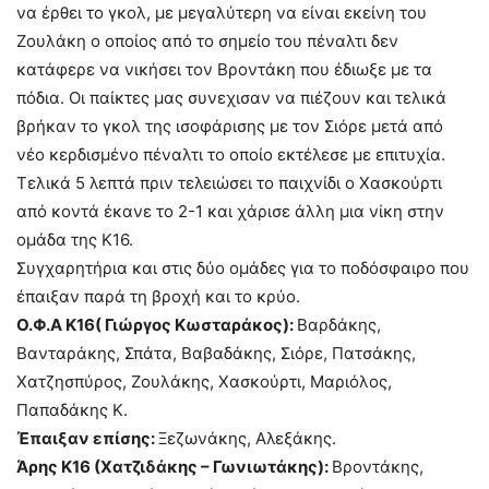
να έρθει το γκολ, με μεγαλύτερη να είναι εκείνη του
Ζουλάκη ο οποίος από το σημείο του πέναλτι δεν
κατάφερε να νικήσει τον Βροντάκη που έδιωξε με τα
πόδια. Οι παίκτες μας συνεχισαν να πιέζουν και τελικά
βρήκαν το γκολ της ισοφάρισης με τον Σιόρε μετά από
νέο κερδισμένο πέναλτι το οποίο εκτέλεσε με επιτυχία.
Τελικά 5 λεπτά πριν τελειώσει το παιχνίδι ο Χασκούρτι
από κοντά έκανε το 2-1 και χάρισε άλλη μια νίκη στην
ομάδα της Κ16.
Συγχαρητήρια και στις δύο ομάδες για το ποδόσφαιρο που
έπαιξαν παρά τη βροχή και το κρύο.
Ο.Φ.Α Κ16( Γιώργος Κωσταράκος):
Βαρδάκης,
Βανταράκης, Σπάτα, Βαβαδάκης, Σιόρε, Πατσάκης,
Χατζησπύρος, Ζουλάκης, Χασκούρτι, Μαριόλος,
Παπαδάκης Κ.
Έπαιξαν επίσης:
Ξεζωνάκης, Αλεξάκης.
Άρης Κ16 (Χατζιδάκης – Γωνιωτάκης):
Βροντάκης,