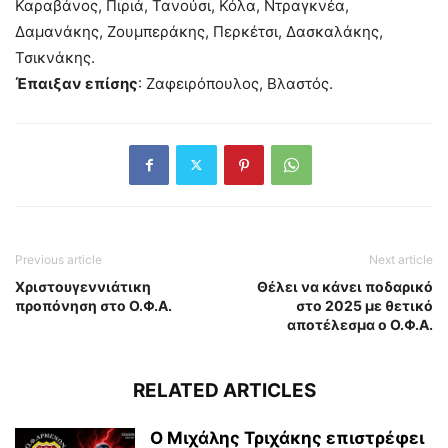
Καραβάνος, Πιριά, Τανούσι, Κόλα, Ντραγκνέα,
Δαμανάκης, Ζουμπεράκης, Περκέτσι, Δασκαλάκης,
Τσικνάκης.
Έπαιξαν επίσης
: Ζαφειρόπουλος, Βλαστός.
Previous article
Next article
Χριστουγεννιάτικη
Θέλει να κάνει ποδαρικό
προπόνηση στο Ο.Φ.Α.
στο 2025 με θετικό
αποτέλεσμα ο Ο.Φ.Α.
RELATED ARTICLES
Ο Μιχάλης Τριχάκης επιστρέφει