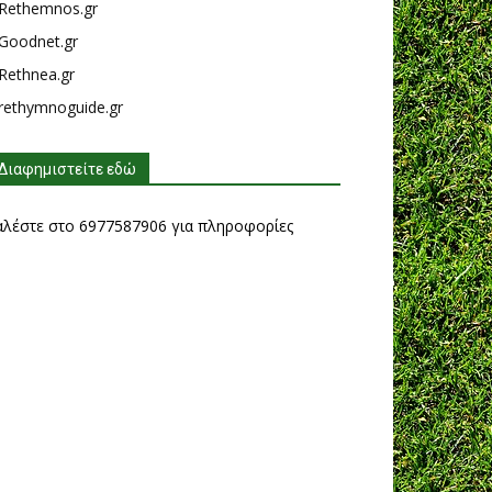
Rethemnos.gr
Goodnet.gr
Rethnea.gr
rethymnoguide.gr
Διαφημιστείτε εδώ
αλέστε στο 6977587906 για πληροφορίες