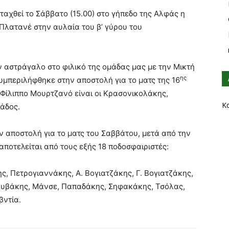
χθεί το Σάββατο (15.00) στο γήπεδο της Αλφάς η
 Πλατανέ στην αυλαία του β’ γύρου του
ν αστράγαλο στο φιλικό της ομάδας μας με την Μικτή
ης
υμπεριλήφθηκε στην αποστολή για το ματς της 16
 Φίλιππο Μουρτζανό είναι οι Κρασονικολάκης,
Κ
άδος.
ν αποστολή για το ματς του Σαββάτου, μετά από την
αποτελείται από τους εξής 18 ποδοσφαιριστές:
, Πετρογιαννάκης, Α. Βογιατζάκης, Γ. Βογιατζάκης,
ολυβάκης, Μάνσε, Παπαδάκης, Σηφακάκης, Τσόλας,
βντία.