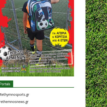
Portals
Rethymnosports.gr
rethemnosnews.gr