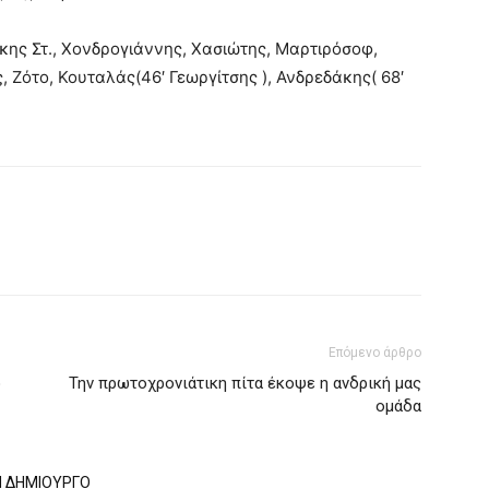
κης Στ., Χονδρογιάννης, Χασιώτης, Μαρτιρόσοφ,
ς, Ζότο, Κουταλάς(46′ Γεωργίτσης ), Ανδρεδάκης( 68′
Επόμενο άρθρο
ο
Την πρωτοχρονιάτικη πίτα έκοψε η ανδρική μας
ομάδα
Ν ΔΗΜΙΟΥΡΓΟ