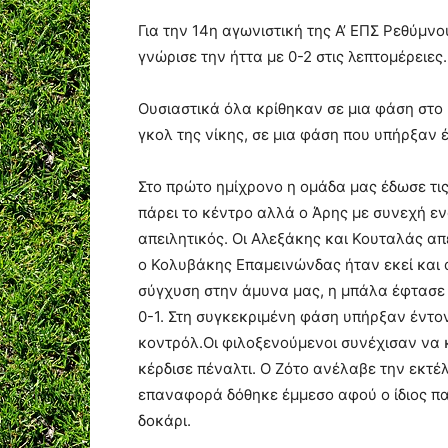
Για την 14η αγωνιστική της Α’ ΕΠΣ Ρεθύμν
γνώρισε την ήττα με 0-2 στις λεπτομέρειες.
Ουσιαστικά όλα κρίθηκαν σε μια φάση στο 
γκολ της νίκης, σε μια φάση που υπήρξαν 
Στο πρώτο ημίχρονο η ομάδα μας έδωσε τι
πάρει το κέντρο αλλά ο Άρης με συνεχή εν
απειλητικός. Οι Αλεξάκης και Κουταλάς απ
ο Κολυβάκης Επαμεινώνδας ήταν εκεί και α
σύγχυση στην άμυνα μας, η μπάλα έφτασε 
0-1. Στη συγκεκριμένη φάση υπήρξαν έντον
κοντρόλ.Οι φιλοξενούμενοι συνέχισαν να 
κέρδισε πέναλτι. Ο Ζότο ανέλαβε την εκτ
επαναφορά δόθηκε έμμεσο αφού ο ίδιος π
δοκάρι.