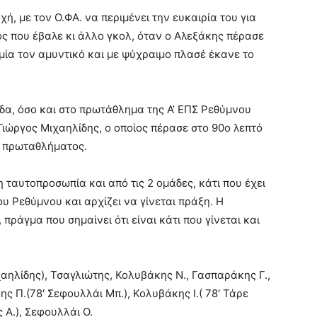
χή, με τον Ο.ΦΑ. να περιμένει την ευκαιρία του για
ός που έβαλε κι άλλο γκολ, όταν ο Αλεξάκης πέρασε
 μία τον αμυντικό και με ψύχραιμο πλασέ έκανε το
δα, όσο και στο πρωτάθλημα της Α’ ΕΠΣ Ρεθύμνου
 Γιώργος Μιχαηλίδης, ο οποίος πέρασε στο 90ο λεπτό
η πρωταθλήματος.
 ταυτοπροσωπία και από τις 2 ομάδες, κάτι που έχει
 Ρεθύμνου και αρχίζει να γίνεται πράξη. Η
πράγμα που σημαίνει ότι είναι κάτι που γίνεται και
χαηλίδης), Τσαγλιώτης, Κολυβάκης Ν., Γασπαράκης Γ.,
 Π.(78′ Σεφουλλάι Μπ.), Κολυβάκης Ι.( 78′ Τάρε
 Α.), Σεφουλλάι Ο.