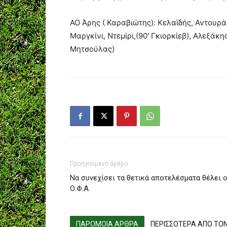
ΑΟ Άρης ( Καραβιώτης): Κελαϊδής, Αντουρά
Μαργκίνι, Ντεμίρι,(90′ Γκιορκίεβ), Αλεξάκη
Μητσούλας)
Προηγούμενο άρθρο
Να συνεχίσει τα θετικά αποτελέσματα θέλει 
Ο.Φ.Α.
ΠΑΡΟΜΟΙΑ ΑΡΘΡΑ
ΠΕΡΙΣΣΟΤΕΡΑ ΑΠΟ ΤΟ