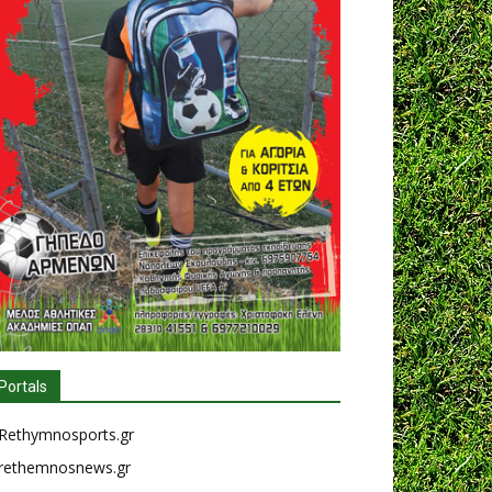
Portals
Rethymnosports.gr
rethemnosnews.gr