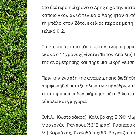
Στο δεύτερο ημίχρονο ο Άρης είχε την κατο
κάποιο γκολ αλλά τελικά ο Άρης ήταν αυτ
τη μπάλα στον Ζότο, εκείνος πέρασε με τη
τελικό 0-2.
Το ντεμπούτο του τόσο με την ανδρική ομά
έκανε ο 14χρόνος( γίνεται 15 τον Απρίλιο)
της αναμέτρησης και πήρε μια μικρή γεύσ
Πριν την έναρξη της αναμέτρησης διεξήχθη
συμφωνηθεί μεταξύ όλων των προέδρων του
ταυτοπροσωπία δεν διήρκησε ούτε 3 λεπτά, 
εύκολα και γρήγορα.
Ο.Φ.Α.( Κωσταράκος): Κολυβάκης Ε.(90′ Μι
Μοσχονάς, Ρανσόου(53′ Ξηράς), Γασπαράκης
Μ.),Καργάκης, Σκαλιδάκης(53′ Βογιατζάκης