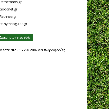
Rethemnos.gr
Goodnet.gr
Rethnea.gr
rethymnoguide.gr
Διαφημιστείτε εδώ
αλέστε στο 6977587906 για πληροφορίες