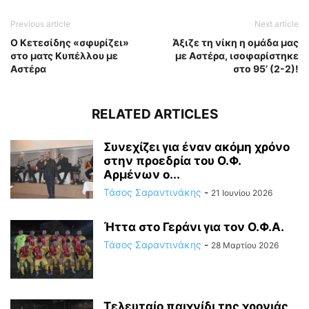
Previous article
Next article
Ο Κετεσίδης «σφυρίζει»
Άξιζε τη νίκη η ομάδα μας
στο ματς Κυπέλλου με
με Αστέρα, ισοφαρίστηκε
Αστέρα
στο 95’ (2-2)!
RELATED ARTICLES
Συνεχίζει για έναν ακόμη χρόνο
στην προεδρία του Ο.Φ.
Αρμένων ο...
Τάσος Σαραντινάκης
-
21 Ιουνίου 2026
Ήττα στο Γεράνι για τον Ο.Φ.Α.
Τάσος Σαραντινάκης
-
28 Μαρτίου 2026
Τελευταίο παιχνίδι της χρονιάς