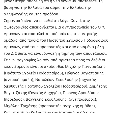
μεγαλύτερη απόδειξη ότι η νέα γενιά θα αποτελέσει τη
βάση για την Ελλάδα του αύριο, την Ελλάδα της
αλληλεγγύης και της προόδου.
Σημαντικό είναι να ειπωθεί ότι λόγω Covid, στις
φωτογραφίες απεικονίζεται μία αντιπροσωπεία του Ο.Φ.
Αρμένων και αποτελείται από παίκτες της αντρικής
ομάδας, από παιδιά του Προτύπου Σχολείου Ποδοσφαίρου
Αρμένων, από τους προπονητές και από ορισμένα μέλη
του Δ.Σ ώστε να είναι δυνατή η τήρηση των αποστάσεων.
Στις φωτογραφίες λοιπόν από αριστερά προς τα δεξιά οι
εικονιζόμενοι είναι οι ακόλουθοι: Μιχάλης Γιαννακάκης
(Πρότυπο Σχολείο Ποδοσφαίρου), Γιώργος Βογιατζάκης
(αντρική ομάδα), Ναπολέων Σκουλούδης (τεχνικός
διευθυντής Προτύπου Σχολείου Ποδοσφαίρου), Δημήτρης
Βογιατζάκης (Γενικός Αρχηγός), Γιώργος Δρουδάκης
(πρόεδρος), Βαγγέλης Σκουλούδης (αντιπρόεδρος),
Μιχάλης Τριχάκης (προπονητής αντρικής ομάδας),
Κωνσταντίνος Καλησπεράκης (αντρική ομάδα) και