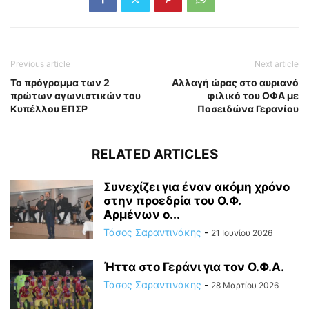
Previous article
Next article
Το πρόγραμμα των 2
Αλλαγή ώρας στο αυριανό
πρώτων αγωνιστικών του
φιλικό του ΟΦΑ με
Κυπέλλου ΕΠΣΡ
Ποσειδώνα Γερανίου
RELATED ARTICLES
Συνεχίζει για έναν ακόμη χρόνο
στην προεδρία του Ο.Φ.
Αρμένων ο...
Τάσος Σαραντινάκης
-
21 Ιουνίου 2026
Ήττα στο Γεράνι για τον Ο.Φ.Α.
Τάσος Σαραντινάκης
-
28 Μαρτίου 2026