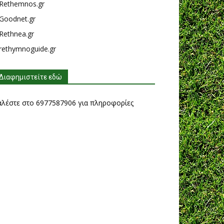
Rethemnos.gr
Goodnet.gr
Rethnea.gr
rethymnoguide.gr
Διαφημιστείτε εδώ
αλέστε στο 6977587906 για πληροφορίες