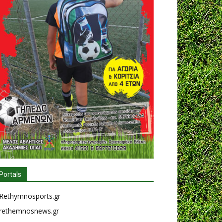
Portals
Rethymnosports.gr
rethemnosnews.gr