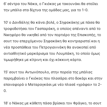
6’ σέντρα του Νάκα, ο Γκιόκας με τακουνάκι θα στείλει
την μπάλα στα δίχτυα της ομάδας μας, για το 1-0.
10’ ο Δανδάλης θα κάνει βολέ, ο Σηφακάκης με πάσα θα
τροφοδοτήσει τον Γασπαράκη, ο οποίος απέναντι από το
Νικηφόρο θα νικηθεί από τον πορτιέρο της Επισκοπής, το
σουτ του επερχόμενου Σηφακάκη θα κοντραριστεί και η
νέα προσπάθεια του Πετρογιαννάκη θα ανακοπεί από
αντιαθλητικό μαρκάρισμα του Λουμπάκη, το οποίο όμως
τιμωρήθηκε με κίτρινη και όχι κόκκινη κάρτα.
15’ σουτ του Αντωνόπουλο, στην πορεία της μπάλας
παρεμβαίνει ο Γκιόκας που πλασάρει στο δοκάρι και στην
επαναφορά ο Ματαραγκάσι με νέο πλασέ «γράφει» το 2-
0.
18’ ο Νάκας με κάθετη πάσα βρίσκει τον Φράγκο, το σουτ