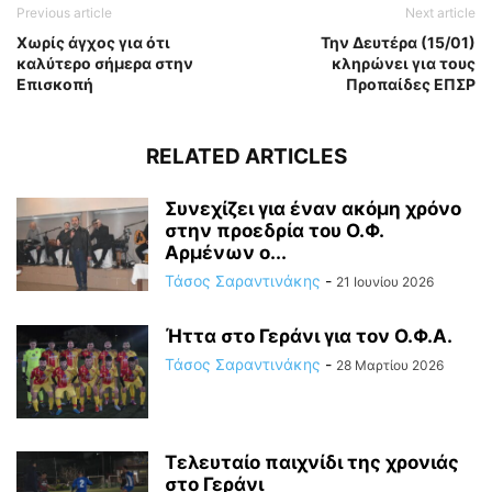
Previous article
Next article
Χωρίς άγχος για ότι
Την Δευτέρα (15/01)
καλύτερο σήμερα στην
κληρώνει για τους
Επισκοπή
Προπαίδες ΕΠΣΡ
RELATED ARTICLES
Συνεχίζει για έναν ακόμη χρόνο
στην προεδρία του Ο.Φ.
Αρμένων ο...
Τάσος Σαραντινάκης
-
21 Ιουνίου 2026
Ήττα στο Γεράνι για τον Ο.Φ.Α.
Τάσος Σαραντινάκης
-
28 Μαρτίου 2026
Τελευταίο παιχνίδι της χρονιάς
στο Γεράνι