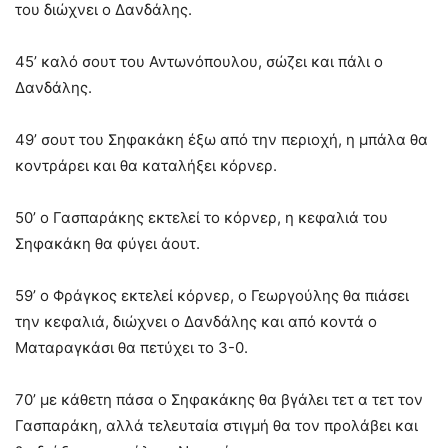
του διώχνει ο Δανδάλης.
45’ καλό σουτ του Αντωνόπουλου, σώζει και πάλι ο
Δανδάλης.
49’ σουτ του Σηφακάκη έξω από την περιοχή, η μπάλα θα
κοντράρει και θα καταλήξει κόρνερ.
50’ ο Γασπαράκης εκτελεί το κόρνερ, η κεφαλιά του
Σηφακάκη θα φύγει άουτ.
59’ ο Φράγκος εκτελεί κόρνερ, ο Γεωργούλης θα πιάσει
την κεφαλιά, διώχνει ο Δανδάλης και από κοντά ο
Ματαραγκάσι θα πετύχει το 3-0.
70’ με κάθετη πάσα ο Σηφακάκης θα βγάλει τετ α τετ τον
Γασπαράκη, αλλά τελευταία στιγμή θα τον προλάβει και