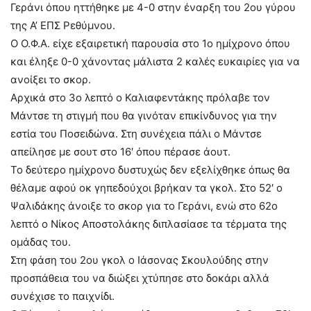
Γεράνι όπου ηττήθηκε με 4-0 στην έναρξη του 2ου γύρου
της Α’ ΕΠΣ Ρεθύμνου.
Ο Ο.Φ.Α. είχε εξαιρετική παρουσία στο 1ο ημίχρονο όπου
και έληξε 0-0 χάνοντας μάλιστα 2 καλές ευκαιρίες για να
ανοίξει το σκορ.
Αρχικά στο 3ο λεπτό ο Καλιαφεντάκης πρόλαβε τον
Μάντσε τη στιγμή που θα γινόταν επικίνδυνος για την
εστία του Ποσειδώνα. Στη συνέχεια πάλι ο Μάντσε
απείλησε με σουτ στο 16′ όπου πέρασε άουτ.
Το δεύτερο ημίχρονο δυστυχώς δεν εξελίχθηκε όπως θα
θέλαμε αφού οκ γηπεδούχοι βρήκαν τα γκολ. Στο 52′ ο
Ψαλιδάκης άνοιξε το σκορ για το Γεράνι, ενώ στο 62ο
λεπτό ο Νίκος Αποστολάκης διπλασίασε τα τέρματα της
ομάδας του.
Στη φάση του 2ου γκολ ο Ιάσονας Σκουλούδης στην
προσπάθεια του να διώξει χτύπησε στο δοκάρι αλλά
συνέχισε το παιχνίδι.