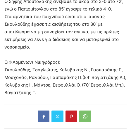
Ο Σήφης Αποστολάκης ανέβασε το σκορ στο 3-0 στο 72′,
ενώ ο Παπιομίτογλου στο 85′ έγραψε το τελικό 4-0.
Στα αρνητικά του παιχνιδιού είναι ότι ο Ιάσονας
Σκουλούδης έχασε τις αισθήσεις του στο 80′ με
αποτέλεσμα να μη συνεχίσει τον αγώνα, με τις πρώτες
εκτιμήσεις να λένε για διάσειση και να μεταφερθεί στο
νοσοκομείο.
Ο.Φ.Αρμένων( Νικηφόρος):
Σκουλούδης, Τσαγλιώτης, Κολυβάκης Ν., Γασπαράκης Γ.,
Μοσχονάς, Ρανσόου, Γασπαράκης Π.(84′ Βογιατζάκης Α.),
Κολυβάκης Ι., Μάντσε, Σεφουλλάι Ο. (70′ Σεφουλλάι Μπ.),
Βογιατζάκης Γ.