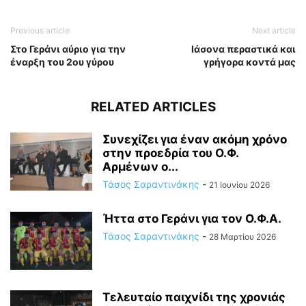
Previous article
Next article
Στο Γεράνι αύριο για την
Ιάσονα περαστικά και
έναρξη του 2ου γύρου
γρήγορα κοντά μας
RELATED ARTICLES
Συνεχίζει για έναν ακόμη χρόνο
στην προεδρία του Ο.Φ.
Αρμένων ο...
Τάσος Σαραντινάκης
-
21 Ιουνίου 2026
Ήττα στο Γεράνι για τον Ο.Φ.Α.
Τάσος Σαραντινάκης
-
28 Μαρτίου 2026
Τελευταίο παιχνίδι της χρονιάς